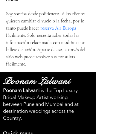
Soy sonrisa desde politicaero, si los clientes 
quieren cambiar el vuelo o la fecha, por lo 
tanto puede hacer 
reserva Air Europa 
fácilmente. Solo necesita saber todas las 
información relacionada con modificar un 
billete del avión. Aparte de eso, a través del 
sitio web puede resolver sus consultas 
fácilmente.
Poonam Lalwani
Poonam Lalwani
is the Top Luxury
Bridal Makeup Artist working
between Pune and Mumbai and at
destination weddings across the
Country.
Quick menu