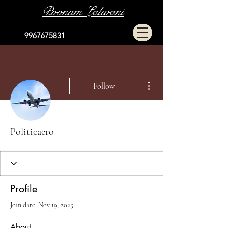
Poonam Lalwani
9967675831
More actions
Follow
Politicaero
Profile
Join date: Nov 19, 2025
About